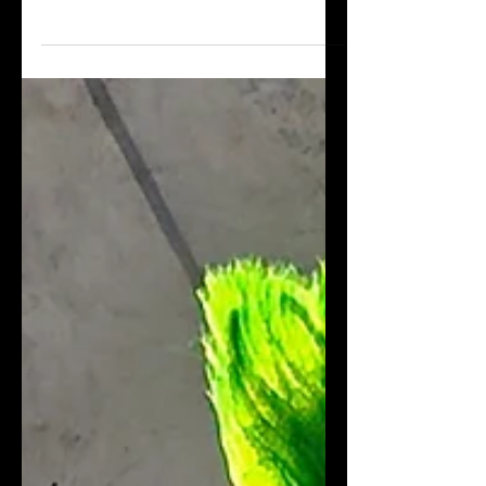
Puebla, Puebla; 24 de septiembre de
2025. El pasado fin de semana, Puebla
vivió una de las noches más
significativas para el rock mexicano en
esta ciudad. En el marco de su gira de
despedida, San Pascualito Rey
compartió escenario con La Castañeda
en un evento que prometía también a
La Barranca, pero que terminó
reconfigurándose debido a las
inclemencias del clima y el cambio de
sede.