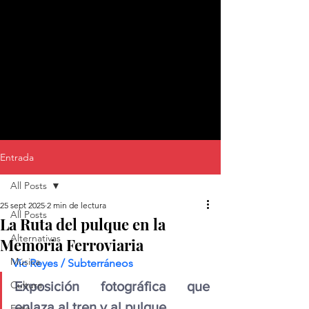
Entrada
All Posts
25 sept 2025
2 min de lectura
All Posts
La Ruta del pulque en la
Alternativas
Memoria Ferroviaria
Música
Vic Reyes / Subterráneos 
Cultura
Exposición fotográfica que 
enlaza al tren y al pulque
Foto