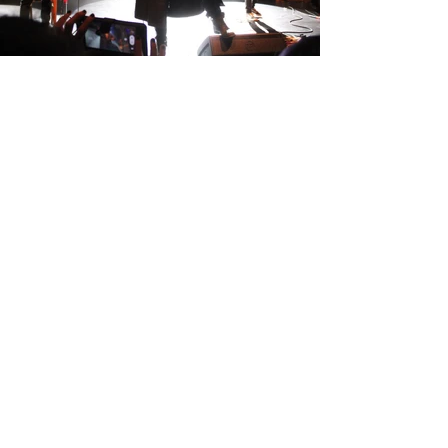
Wave-Gotik-Treffen 2024 se llevará a 
cabo del 26 al 29 de mayo. Mire este 
espacio para conocer nuestra 
cobertura de los eventos y visite la 
página oficial de WGT para obtener 
más información: 
https://www.wave-