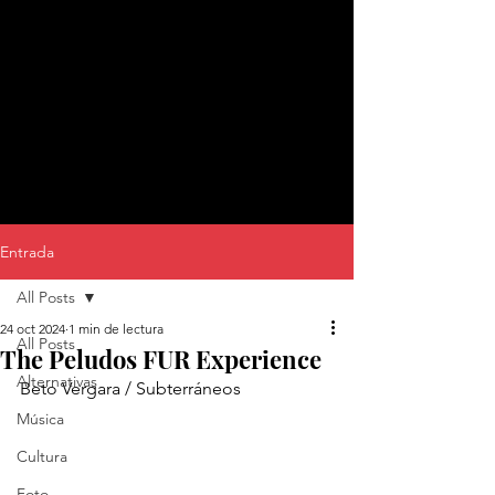
Entrada
All Posts
24 oct 2024
1 min de lectura
All Posts
The Peludos FUR Experience
Alternativas
Beto Vergara / Subterráneos
Música
Cultura
Foto