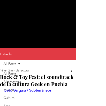
Entrada
All Posts
18 jun
2 min de lectura
All Posts
Rock & Toy Fest: el soundtrack
Alternativas
de la cultura Geek en Puebla
Música
Beto Vergara / Subterráneos
Cultura
Foto