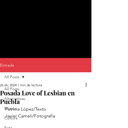
Entrada
All Posts
26 dic 2024
1 min de lectura
All Posts
Posada Love of Lesbian en
Alternativas
Puebla
Música
Patricia López/Texto 
Javier Cameli/Fotografía 
Cultura
Foto