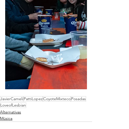
JavierCameli
PattiLopez
CoyoteMixteco
Posadas
LoveofLesbian
Alternativas
Música