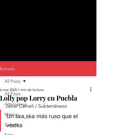
Entrada
All Posts
6 mar 2025
1 min de lectura
All Posts
Lolly pop Lorry en Puebla
Alternativas
Javier Cameli / Subterráneos 
Música
Un ska,ska más ruso que el 
Cultura
vodka 
Foto