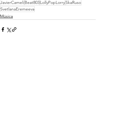
JavierCameli
Beat803
LollyPopLorry
SkaRuso
SvetlanaEremeeva
Música
Ver todo
Entradas recientes