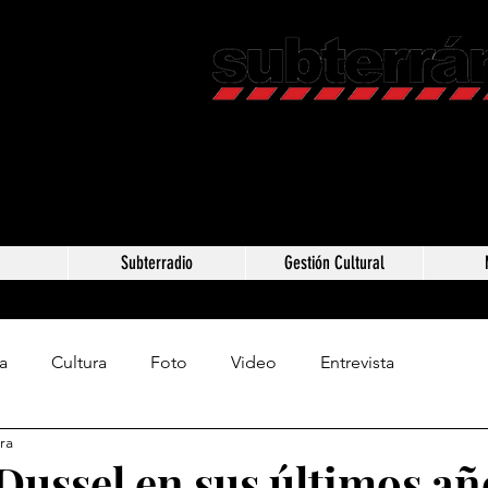
Revista C
Somos Subterráneos,
Méxic
a
Subterradio
Gestión Cultural
a
Cultura
Foto
Video
Entrevista
ra
Dussel en sus últimos añ