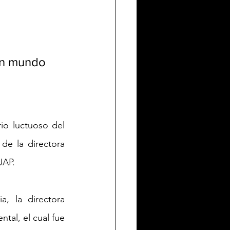
un mundo 
o luctuoso del 
e la directora 
UAP. 
 la directora 
tal, el cual fue 