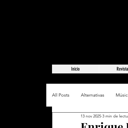
Inicio
Revist
All Posts
Alternativas
Músic
13 nov 2025
3 min de lectu
Enrique 