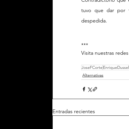
tuvo que dar por t
despedida. 
***
Visita nuestras rede
JoseFCorte
EnriqueDussel
Alternativas
Entradas recientes