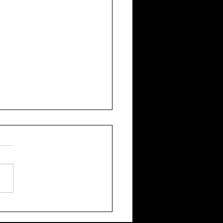
evista a Pedro Pablo
ez