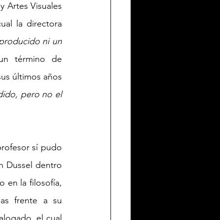
 Artes Visuales 
al la directora 
roducido ni un 
un término de 
us últimos años 
ido, pero no el 
profesor sí pudo 
n Dussel dentro 
en la filosofía, 
as frente a su 
logado, el cual 