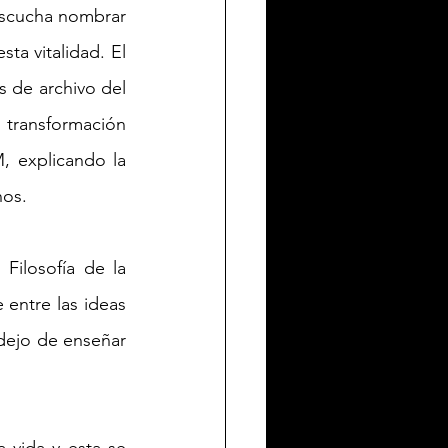
escucha nombrar 
ta vitalidad. El 
 de archivo del 
transformación 
 explicando la 
nos. 
ilosofía de la 
entre las ideas 
dejo de enseñar 
 vida y esta se 