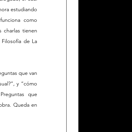
hora estudiando 
unciona como 
 charlas tienen 
ilosofía de La 
eguntas que van 
sual?”, y “cómo 
 Preguntas que 
 obra. Queda en 