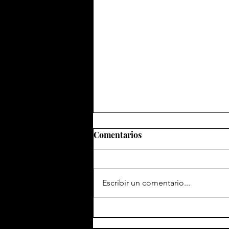
Comentarios
Escribir un comentario...
Presentan el libro: Etnorock
II, diez años después