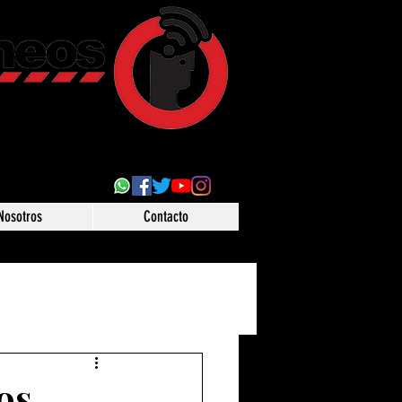
ultural
 desde Puebla,
o
Nosotros
Contacto
os