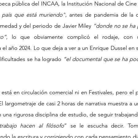
eca pública del INCAA, la Institución Nacional de Cine y
 país que está muriendo”
, 
antes de pandemia de la cu
rmedad y del periodo de Javier Miley 
“donde no se ha p
to”
, lo que obviamente complicó el rodaje, con 
el año 2024. Lo que deja a ver a un Enrique Dussel en s
ificultades se ha logrado 
“el documental que se ha pod
está en circulación comercial ni en Festivales, pero el 
 El largometraje de casi 2 horas de narrativa muestra a u
 una rigurosa disciplina de estudio, de seguir trabajando 
 trabajo hacen al filósofo
” se le escucha decir. Tom
do la escritura y corrigiendo con cada pensamiento dia