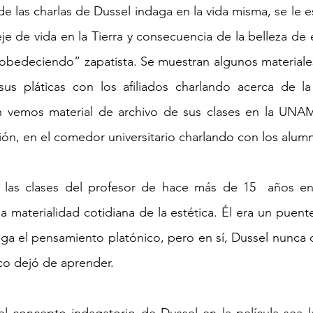
de las charlas de Dussel indaga en la vida misma, se le 
e de vida en la Tierra y consecuencia de la belleza de es
obedeciendo” zapatista. Se muestran algunos materiales
us pláticas con los afiliados charlando acerca de la 
n vemos material de archivo de sus clases en la UNAM,
ción, en el comedor universitario charlando con los alum
 las clases del profesor de hace más de 15  años en F
 materialidad cotidiana de la estética. Él era un puente 
valga el pensamiento platónico, pero en sí, Dussel nunca 
o dejó de aprender. 
l concepto indagatorio de Dussel en la película sea la