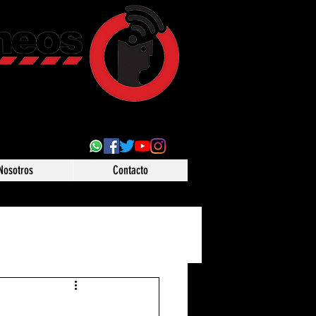
ultural
 desde Puebla,
o
Nosotros
Contacto