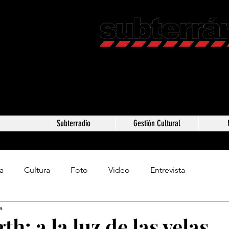
Revista C
Somos Subterráneos,
Méxic
a
Subterradio
Gestión Cultural
a
Cultura
Foto
Video
Entrevista
a
th: a la luz de las velas