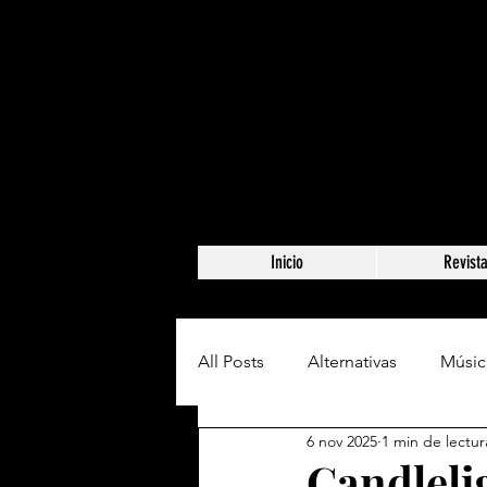
Inicio
Revist
All Posts
Alternativas
Músic
6 nov 2025
1 min de lectur
Candlelig