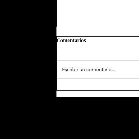
Comentarios
Escribir un comentario...
Abominablez esta noche