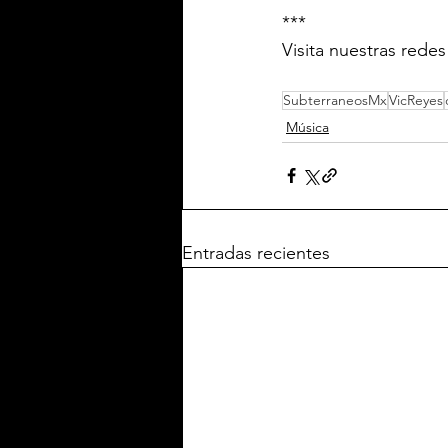
***
Visita nuestras rede
SubterraneosMx
VicReyes
Música
Entradas recientes