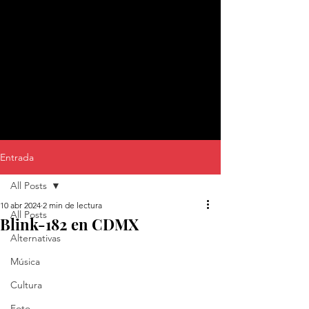
Entrada
All Posts
10 abr 2024
2 min de lectura
All Posts
Blink-182 en CDMX
Alternativas
Música
Cultura
Foto