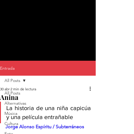
Entrada
All Posts
30 abr
2 min de lectura
All Posts
Anina
Alternativas
La historia de una niña capicúa 
Música
y una película entrañable
Cultura
Jorge Alonso Espíritu / Subterráneos
Foto