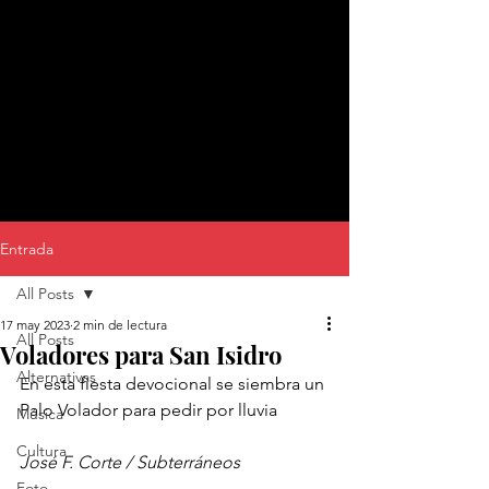
Entrada
All Posts
17 may 2023
2 min de lectura
All Posts
Voladores para San Isidro
Alternativas
En esta fiesta devocional se siembra un 
Palo Volador para pedir por lluvia
Música
Cultura
José F. Corte / Subterráneos
Foto