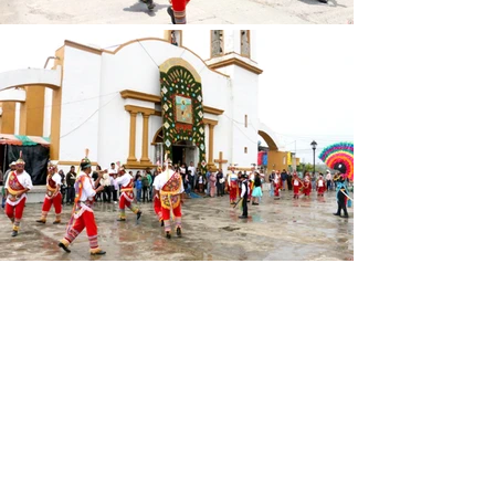
Al parecer, esta ceremonia ritual 
convocó la lluvia en estos días, ya que, 
al decir de los lugareños, “no había 
llovido anteriormente”. La expectativa 
por ver y tomarse la foto con Los 
Voladores quedó satisfecha, así como 
la intención de Don Benito de “hacer 