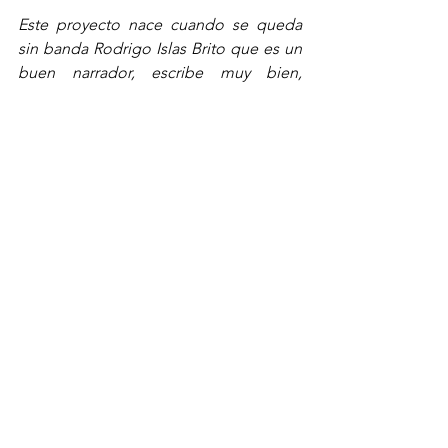
Este proyecto nace cuando se queda 
sin banda Rodrigo Islas Brito que es un 
buen narrador, escribe muy bien, 
empezamos jugando con el teclado de 
un celular y encontramos a Moisés 
Melchor en la guitarra,    
musicalizábamos sus lecturas; 
posteriormente entra Alfredo Luna, con 
él encuentro más consistencia musical, 
y me dedico a las percusiones, 
intervengo en la composición y líneas 
melódicas.
¿
Hay planes para grabar?
No, Rodrigo anda muy metido con lo 
de sus libros, acaba de editar dos 
libros, él los produce y él mismo los 