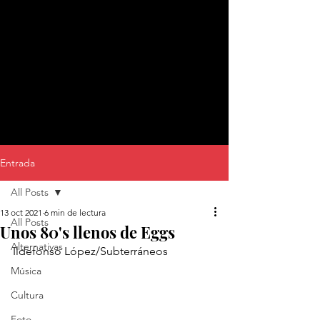
Entrada
All Posts
13 oct 2021
6 min de lectura
All Posts
Unos 80's llenos de Eggs
Alternativas
Ildefonso López/Subterráneos
Música
Cultura
Foto