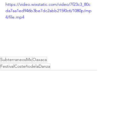
https://video.wixstatic.com/video/7f23c3_80c
da7aa1ed946b3be7dc2abb215f0c6/1080p/mp
4/file.mp4
SubterraneosMx
Oaxaca
FestivalCosteñodelaDanza
Ver todo
Entradas recientes