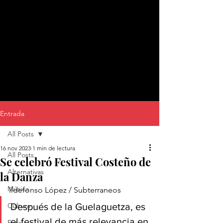
Entrada
All Posts
16 nov 2023
1 min de lectura
All Posts
Se celebró Festival Costeño de
Alternativas
la Danza
Música
Ildefonso López / Subterraneos
Cultura
Después de la Guelaguetza, es 
el festival de más relevancia en 
Foto