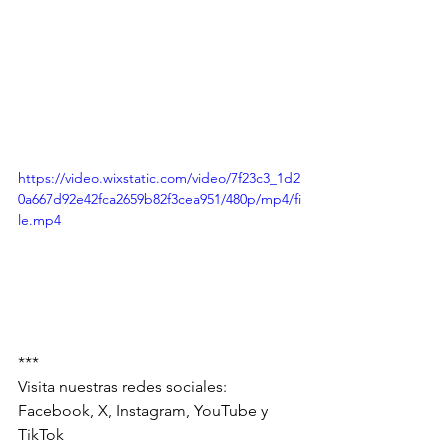
https://video.wixstatic.com/video/7f23c3_1d2
0a667d92e42fca2659b82f3cea951/480p/mp4/fi
le.mp4
***
Visita nuestras redes sociales: 
Facebook, X, Instagram, YouTube y 
TikTok 