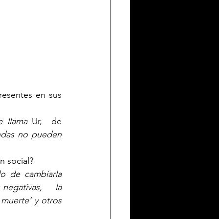
esentes en sus 
e llama 
Ur,  de 
ndas no pueden 
n social?
o de cambiarla 
gativas,    la 
 muerte’ y otros 