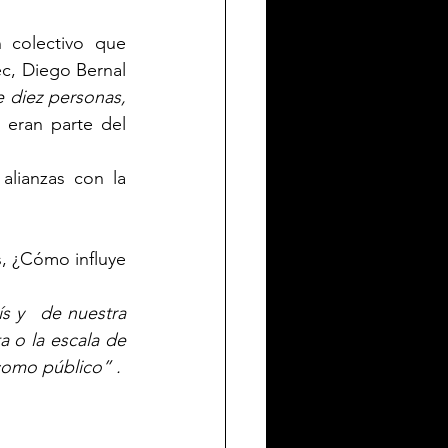
colectivo que 
c, Diego Bernal 
 diez personas, 
eran parte del 
lianzas con la 
s, ¿Cómo influye 
 y   de nuestra 
 o la escala de 
como público” .