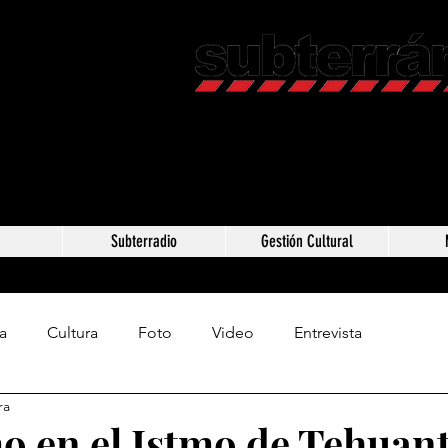
Revista C
Somos Subterráneos,
Méxic
a
Subterradio
Gestión Cultural
a
Cultura
Foto
Video
Entrevista
ra
o en el Istmo de Tehuan