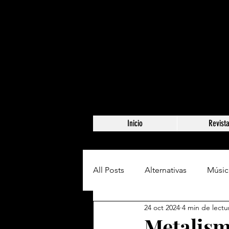
Inicio
Revist
All Posts
Alternativas
Músic
24 oct 2024
4 min de lectu
Metalism