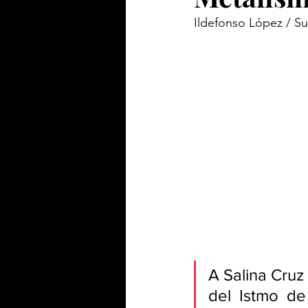
Ildefonso López / S
A Salina Cruz
del  Istmo  d