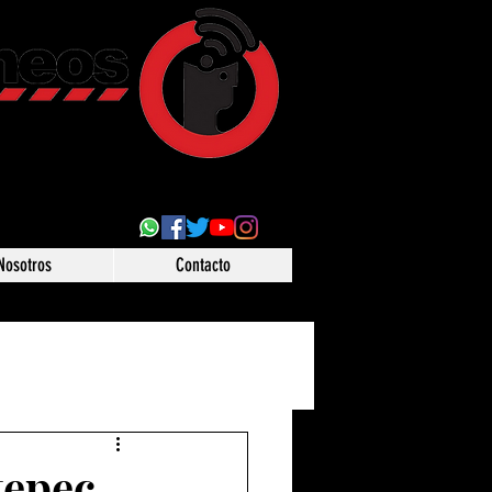
ultural
 desde Puebla,
o
Nosotros
Contacto
tepec