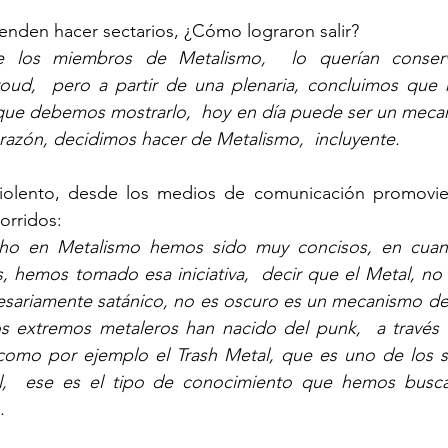
tienden hacer sectarios, ¿Cómo lograron salir?
e los miembros de Metalismo,  lo querían conser
d,  pero a partir de una plenaria, concluimos que n
 que debemos mostrarlo,  hoy en día puede ser un mecan
 razón, decidimos hacer de Metalismo,  incluyente.
violento, desde los medios de comunicación promovie
orridos: 
cho en Metalismo hemos sido muy concisos, en cuant
 hemos tomado esa iniciativa,  decir que el Metal, no 
cesariamente satánico, no es oscuro es un mecanismo de
s extremos metaleros han nacido del punk,  a través d
  como por ejemplo el Trash Metal, que es uno de los 
l,  ese es el tipo de conocimiento que hemos buscad
.