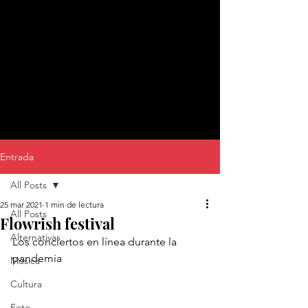
Entrada
All Posts
25 mar 2021
1 min de lectura
All Posts
Flowrish festival
Alternativas
Los conciertos en línea durante la 
pandemia
Música
Cultura
Foto