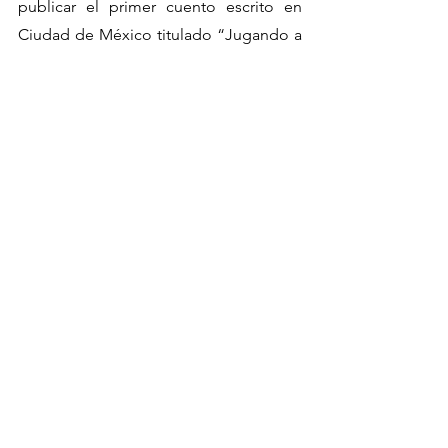
publicar el primer cuento escrito en 
Ciudad de México titulado “Jugando a 
las escondidillas en CDMX” en la 
revista argentina de literatura Colofón, 
además dando talleres de novela.