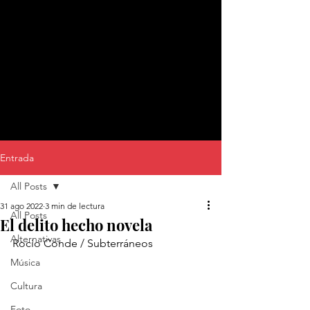
Entrada
All Posts
31 ago 2022
3 min de lectura
All Posts
El delito hecho novela
Alternativas
Rocio Conde / Subterráneos
Música
Cultura
Foto