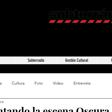
Revista C
Somos Subterráneos,
Méxic
a
Subterradio
Gestión Cultural
a
Cultura
Foto
Video
Entrevista
ura
ando la escena Oscura