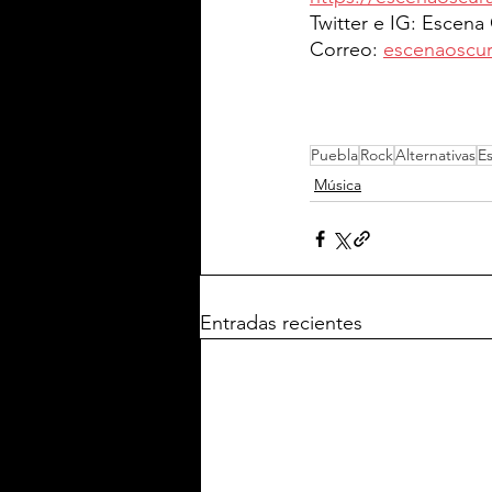
Twitter e IG: Escen
Correo: 
escenaoscu
Puebla
Rock
Alternativas
E
Música
Entradas recientes