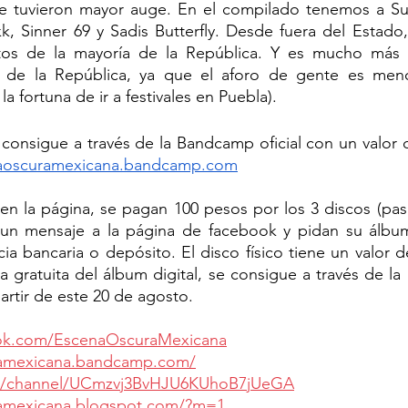
ue tuvieron mayor auge. En el compilado tenemos a Sund
kk, Sinner 69 y Sadis Butterfly. Desde fuera del Estado,
os de la mayoría de la República. Y es mucho más gra
r de la República, ya que el aforo de gente es menor
la fortuna de ir a festivales en Puebla).
se consigue a través de la Bandcamp oficial con un valor 
naoscuramexicana.bandcamp.com
n la página, se pagan 100 pesos por los 3 discos (pasa
e un mensaje a la página de facebook y pidan su álbum
cia bancaria o depósito. El disco físico tiene un valor d
 gratuita del álbum digital, se consigue a través de la p
artir de este 20 de agosto.
ok.com/EscenaOscuraMexicana
ramexicana.bandcamp.com/
om/channel/UCmzvj3BvHJU6KUhoB7jUeGA
ramexicana.blogspot.com/?m=1