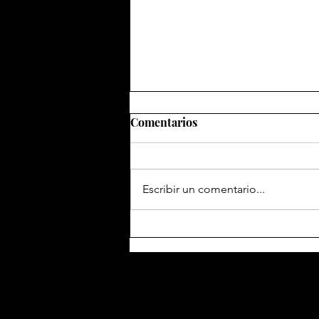
Comentarios
Escribir un comentario...
Abominablez esta noche