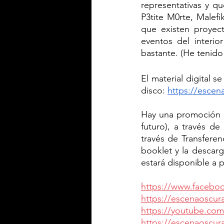
representativas y q
P3tite M0rte, Malefi
que existen proyect
eventos del interio
bastante. (He tenido 
El material digital 
disco: 
https://esce
Hay una promoción e
futuro), a través d
través de Transferen
booklet y la descarga
estará disponible a p
https://www.facebo
https://escenaoscu
https://youtube.c
https://escenaoscu