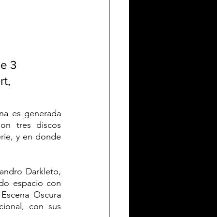
e 3 
t, 
na es generada 
n tres discos 
rie, y en donde 
andro Darkleto, 
do espacio con 
 Escena Oscura 
ional, con sus 