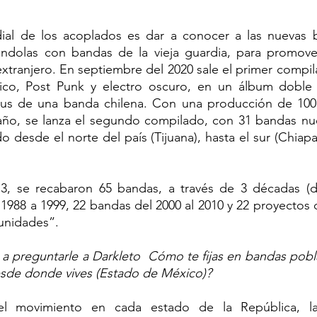
dial de los acoplados es dar a conocer a las nuevas 
ándolas con bandas de la vieja guardia, para promover
 extranjero. En septiembre del 2020 sale el primer compi
co, Post Punk y electro oscuro, en un álbum doble 
us de una banda chilena. Con una producción de 100 
ño, se lanza el segundo compilado, con 31 bandas nue
 desde el norte del país (Tijuana), hasta el sur (Chiapas
3, se recabaron 65 bandas, a través de 3 décadas (de
988 a 1999, 22 bandas del 2000 al 2010 y 22 proyectos de
 unidades”.
a a preguntarle a Darkleto  Cómo te fijas en bandas pob
esde donde vives (Estado de México)?
el movimiento en cada estado de la República, l