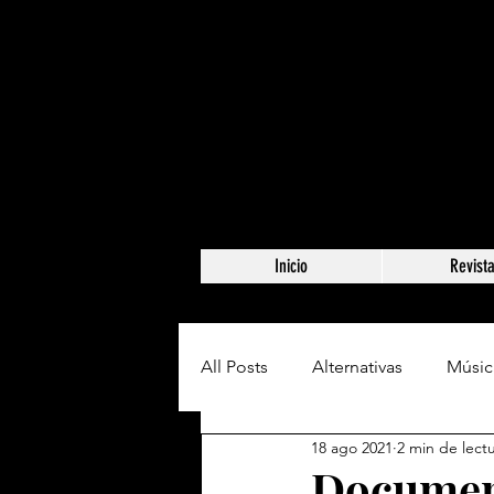
Inicio
Revist
All Posts
Alternativas
Músic
18 ago 2021
2 min de lect
Document