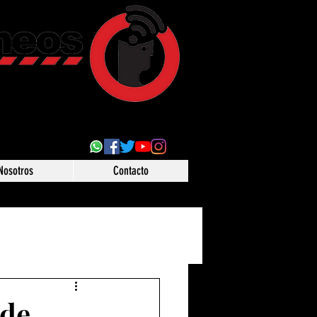
ultural
 desde Puebla,
o
Nosotros
Contacto
 de