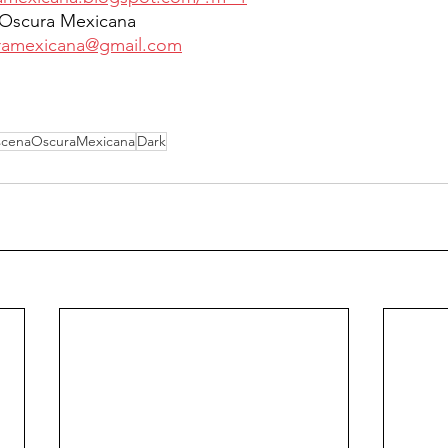
a Oscura Mexicana
ramexicana@gmail.com
scenaOscuraMexicana
Dark