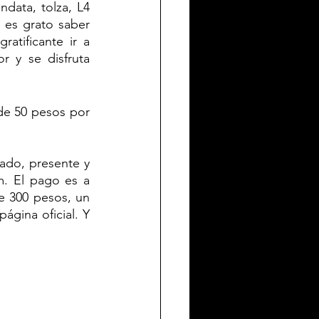
ata, tolza, L4 
 es grato saber 
tificante ir a 
 y se disfruta 
de 50 pesos por 
do, presente y 
. El pago es a 
e 300 pesos, un 
ágina oficial. Y 