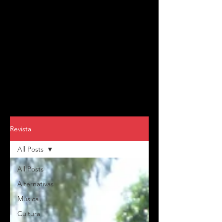
Revista
All Posts
All Posts
Alternativas
Música
Cultura