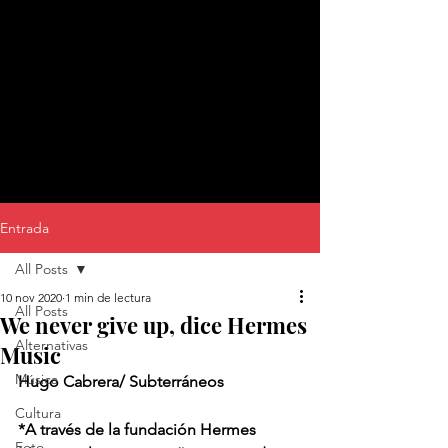
Entrada
All Posts
10 nov 2020
1 min de lectura
All Posts
We never give up, dice Hermes
Alternativas
Music
Música
Hugo Cabrera/ Subterráneos 
Cultura
*A través de la fundación Hermes 
Foto