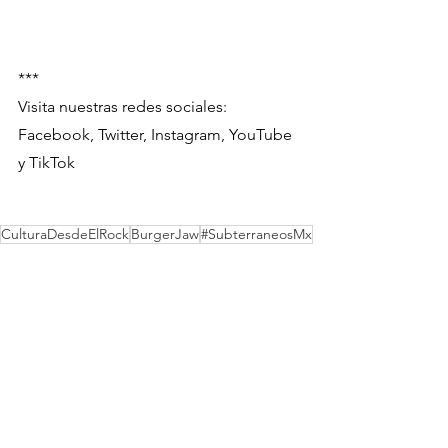
***
Visita nuestras redes sociales: 
Facebook, Twitter, Instagram, YouTube 
y TikTok 
CulturaDesdeElRock
BurgerJaw
#SubterraneosMx
Ver todo
Entradas recientes