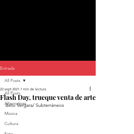
Entrada
All Posts
22 sept 2021
1 min de lectura
All Posts
Flash Day, trueque venta de arte
Alternativas
Beto Vergara/ Subterráneos
Música
Cultura
Foto