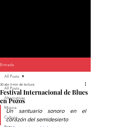
Entrada
All Posts
30 abr
3 min de lectura
All Posts
Festival Internacional de Blues
Alternativas
en Pozos
Música
Un santuario sonoro en el 
Cultura
corazón del semidesierto
Foto