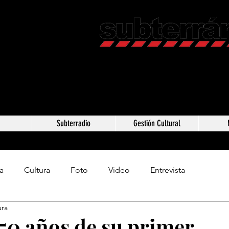
Revista C
Somos Subterráneos,
Méxic
a
Subterradio
Gestión Cultural
a
Cultura
Foto
Video
Entrevista
ura
50 años de su primer