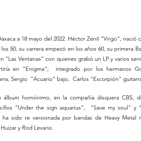
xaca a 18 mayo del 2022. Héctor Zenil “Virgo”, nació c
 los 50, su carrera empezó en los años 60, su primera Ba
n “Las Ventanas” con quienes grabó un LP y varios senci
tiría en “Enigma”;  integrado por los hermanos Gon
rra, Sergio  "Acuario” bajo,  Carlos "Escorpión" guitarr
u álbum homónimo, en la compañía disquera CBS, de 
illos “Under the sign aquarius”,  "Save my soul" y "T
 ha sido re versionada por bandas de Heavy Metal 
 Huizar y Rod Levario.