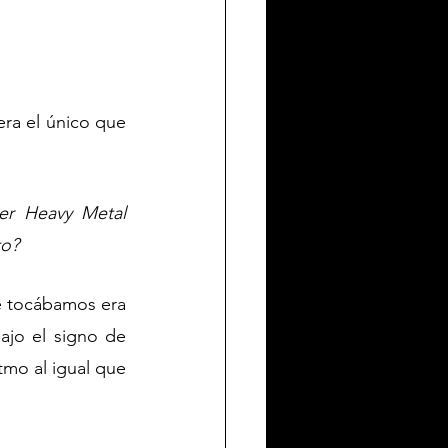
era el único que 
r Heavy Metal 
to?
 tocábamos era 
jo el signo de 
mo al igual que 