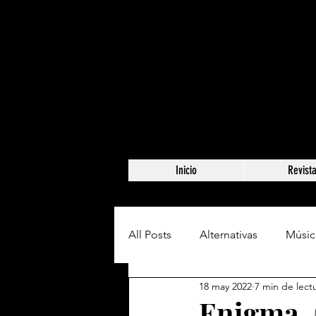
Inicio
Revist
All Posts
Alternativas
Músic
18 may 2022
7 min de lect
Enigma, 