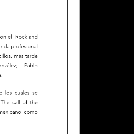
on el  Rock and 
nda profesional 
llos, más tarde 
zález;  Pablo 
a.
los cuales se 
he call of the 
mexicano como 