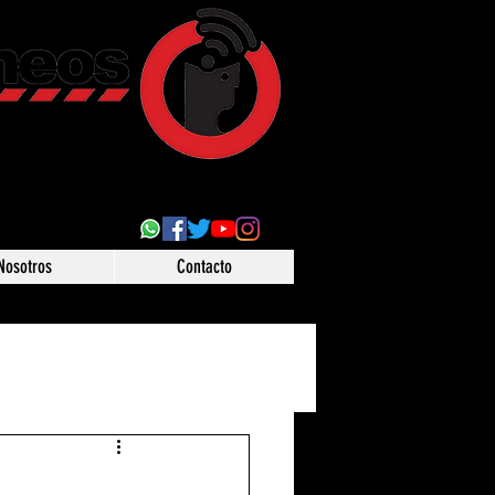
ultural
 desde Puebla,
o
Nosotros
Contacto