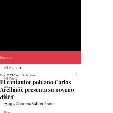
Entrada
All Posts
2 dic 2021
6 min de lectura
All Posts
El cantautor poblano Carlos
Alternativas
Arellano, presenta su noveno
disco
Música
Hugo Cabrera/Subterráneos
Cultura
Foto