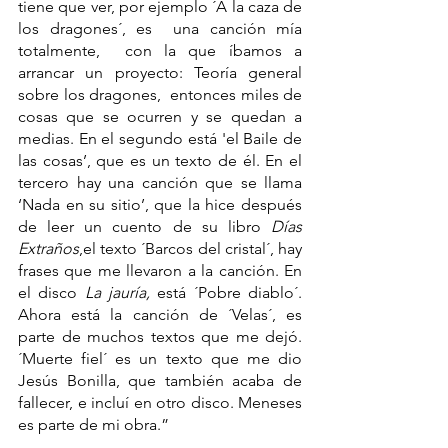
tiene que ver, por ejemplo ´A la caza de 
los dragones´, es  una canción mía 
totalmente,  con la que íbamos a 
arrancar un proyecto: Teoría general 
sobre los dragones,  entonces miles de 
cosas que se ocurren y se quedan a 
medias. En el segundo está 'el Baile de 
las cosas’, que es un texto de él. En el 
tercero hay una canción que se llama 
‘Nada en su sitio’, que la hice después 
de leer un cuento de su libro 
Días 
Extraños
,el texto ´Barcos del cristal´, hay 
frases que me llevaron a la canción. En 
el disco
 La jauría,
 está ´Pobre diablo´. 
Ahora está la canción de ´Velas´, es 
parte de muchos textos que me dejó. 
´Muerte fiel´ es un texto que me dio 
Jesús Bonilla, que también acaba de 
fallecer, e incluí en otro disco. Meneses 
es parte de mi obra.”