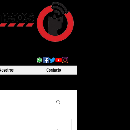
ultural
 desde Puebla,
o
Nosotros
Contacto