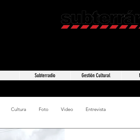
Revista C
Somos Subterráneos,
Méxic
a
Subterradio
Gestión Cultural
Cultura
Foto
Video
Entrevista