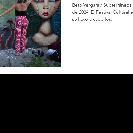
Beto Vergara / Subterráneos 
de 2024. El Festival Cultural
se llevó a cabo los...