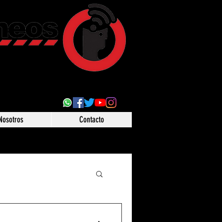
ultural
 desde Puebla,
o
Nosotros
Contacto