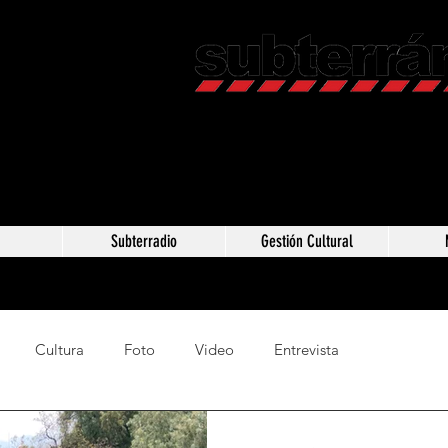
Revista C
Somos Subterráneos,
Méxic
a
Subterradio
Gestión Cultural
Cultura
Foto
Video
Entrevista