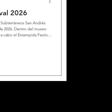
Estampida festival 2026
/ Subterráneos San Andrés
 de 2026. Dentro del museo
 a cabo el Estampida Festival,
o y comic independiente; que
to nacional, tales como:
cida por su trabajo y estilo
 art, haciendo posters para
s; Mike Sandoval, ilustrador,