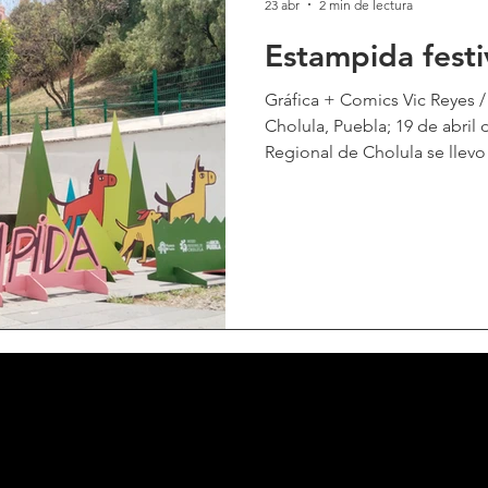
23 abr
2 min de lectura
Gráfica + Comics Vic Reyes 
Cholula, Puebla; 19 de abril
Regional de Cholula se llevo
un evento de gráfica, dibuj
se encargó de reunir a talen
Dozelgirl, destacada y recono
característico en el Lowbrow
Carrion Kids y The Cavernario
artista visual y director de ar