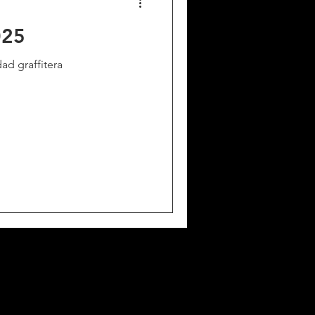
025
ad graffitera