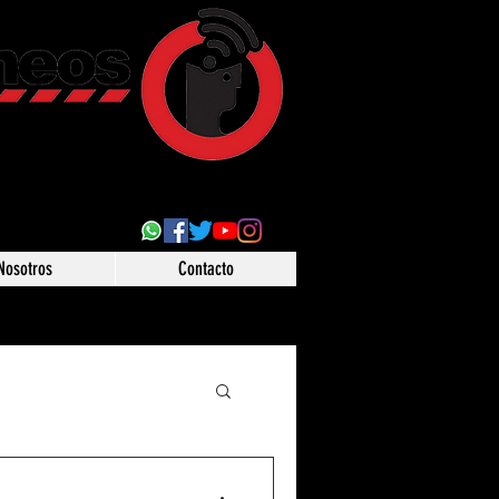
ultural
 desde Puebla,
o
Nosotros
Contacto