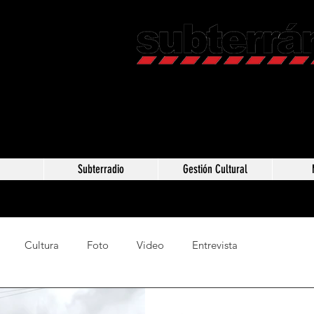
Revista C
Somos Subterráneos,
Méxic
a
Subterradio
Gestión Cultural
Cultura
Foto
Video
Entrevista