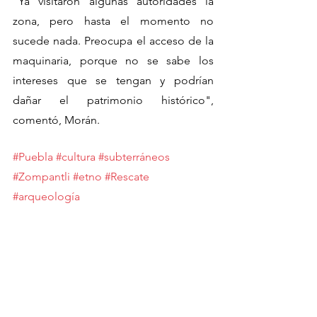
"Ya visitaron algunas autoridades la 
zona, pero hasta el momento no 
sucede nada. Preocupa el acceso de la 
maquinaria, porque no se sabe los 
intereses que se tengan y podrían 
dañar el patrimonio histórico", 
comentó, Morán. 
#Puebla
#cultura
#subterráneos
#Zompantli
#etno
#Rescate
#arqueología