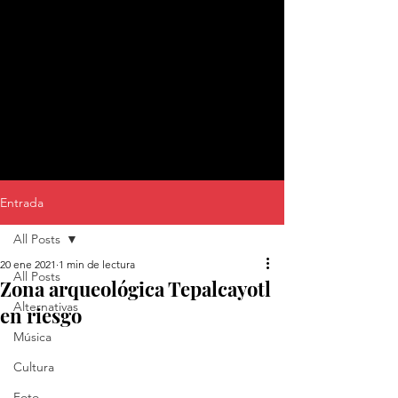
Entrada
All Posts
20 ene 2021
1 min de lectura
All Posts
Zona arqueológica Tepalcayotl
Alternativas
en riesgo
Música
Cultura
Foto