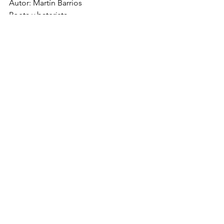
Autor: Martín Barrios 
Poeta y baterista
Noviembre 2024.
***
Visita nuestras redes sociales: 
Facebook, X, Instagram, YouTube y 
TikTok 
MartinBarrios
tevereenmibateria
colaboracionsubtes
Alternativas
Ver todo
Entradas recientes