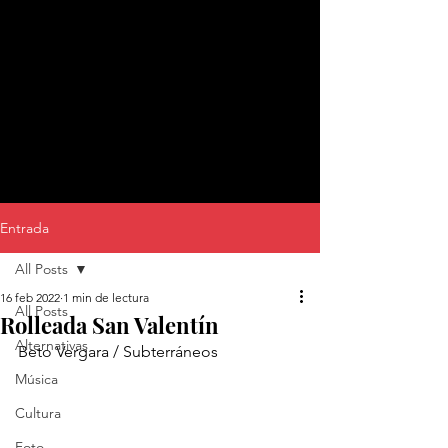
Entrada
All Posts
16 feb 2022
1 min de lectura
All Posts
Rolleada San Valentín
Alternativas
Beto Vergara / Subterráneos
Música
Cultura
Foto