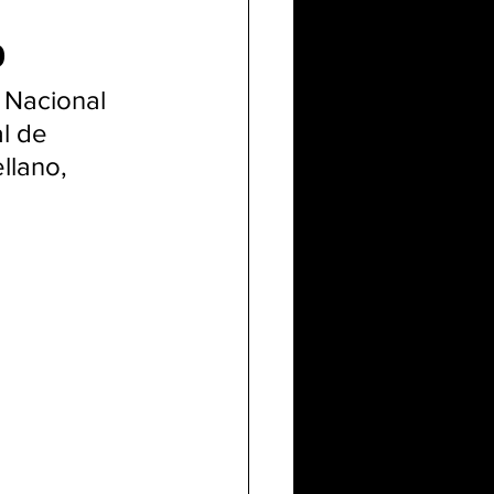
o
 Nacional 
l de 
llano, 