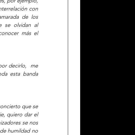
es, por ejemplo, 
errelación con 
marada de los 
 se olvidan al 
onocer más el 
r decirlo,  me 
oda esta banda 
oncierto que se 
, quiero dar el 
zadores se nos 
 de humildad no 