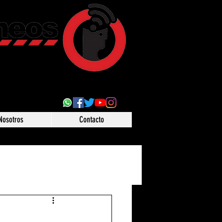
ultural
 desde Puebla,
o
Nosotros
Contacto