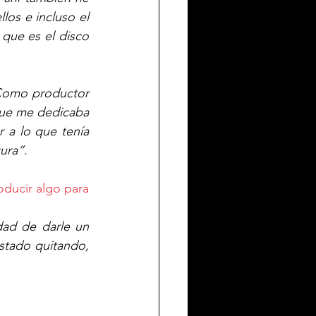
os e incluso el 
que es el disco 
Como productor 
que me dedicaba 
 a lo que tenía 
ura”. 
ducir algo para 
ad de darle un 
stado quitando, 