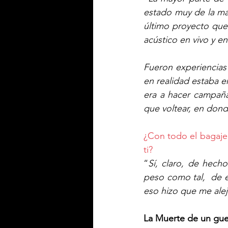
estado muy de la man
último proyecto que 
acústico en vivo y en
Fueron experiencias
en realidad estaba e
era a hacer campañas
que voltear, en donde
¿Con todo el bagaje 
ti?
“
Sí, claro, de hech
peso como tal,  de 
eso hizo que me alej
La Muerte de un guer