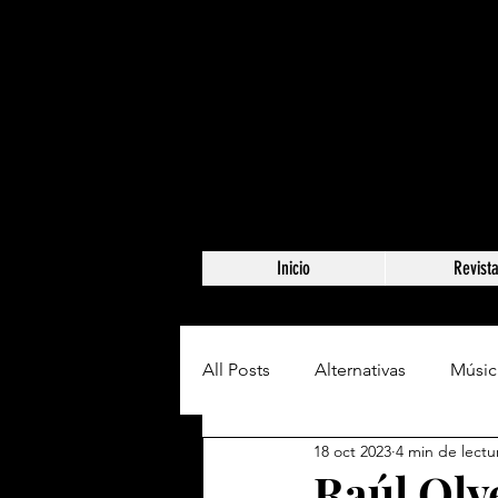
Inicio
Revist
All Posts
Alternativas
Músic
18 oct 2023
4 min de lectu
Raúl Olv