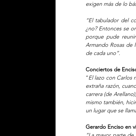
exigen más de lo bás
“El tabulador del c
¿no? Entonces se or
porque pude reunir
Armando Rosas de la
de cada uno”. 
Conciertos de Encis
“
El lazo con Carlos 
extraña razón, cuand
carrera (de Arellano)
mismo también, hicim
un lugar que se llam
Gerardo Enciso en v
“La mayor parte de 