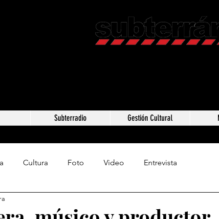
Revista C
Somos Subterráneos,
Méxic
a
Subterradio
Gestión Cultural
a
Cultura
Foto
Video
Entrevista
ra
era, músico y productor