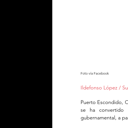
Foto vía Facebook
Ildefonso López / S
Puerto Escondido, O
se ha convertido 
gubernamental, a part