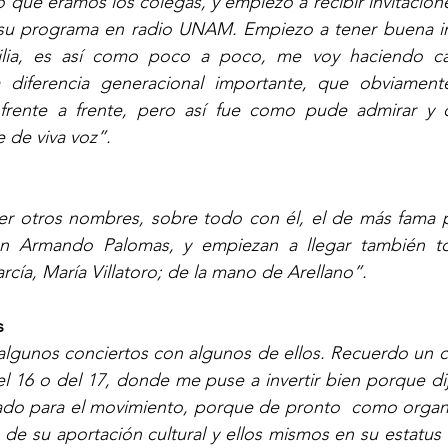
o que éramos los colegas, y empiezo a recibir invitacion
 su programa en radio UNAM. Empiezo a tener buena int
ilia, es así como poco a poco, me voy haciendo ca
 diferencia generacional importante, que obviamente
rente a frente, pero así fue como pude admirar y c
de viva voz”. 
r otros nombres, sobre todo con él, el de más fama po
con Armando Palomas, y empiezan a llegar también t
rcía, María Villatoro; de la mano de Arellano”. 
s 
algunos conciertos con algunos de ellos. Recuerdo un c
l 16 o del 17, donde me puse a invertir bien porque dije
ado para el movimiento, porque de pronto  como organi
a de su aportación cultural y ellos mismos en su estatus