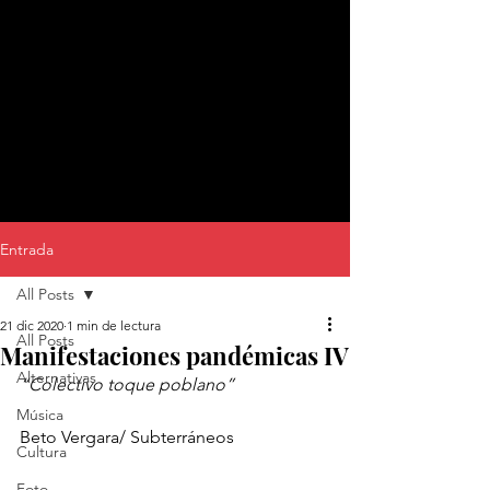
Entrada
All Posts
21 dic 2020
1 min de lectura
All Posts
Manifestaciones pandémicas IV
Alternativas
“Colectivo toque poblano”
Música
Beto Vergara/ Subterráneos
Cultura
Foto