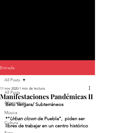
Entrada
All Posts
11 nov 2020
1 min de lectura
All Posts
Manifestaciones Pandémicas II
Alternativas
Beto Vergara/ Subterráneos
Música
*“
Urban clown 
de Puebla”,  piden ser 
Cultura
libres de trabajar en un centro histórico 
Foto