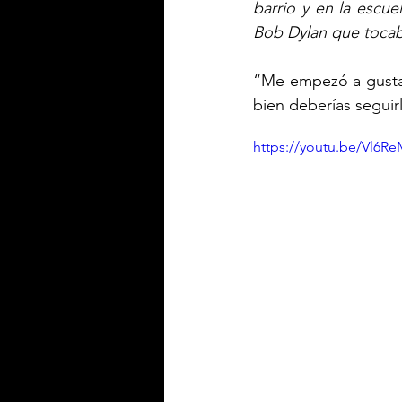
barrio y en la escue
Bob Dylan que tocab
“Me empezó a gustar 
bien deberías seguir
https://youtu.be/Vl6R