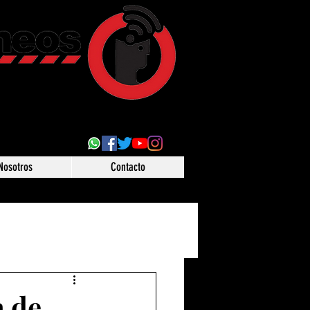
ultural
 desde Puebla,
o
Nosotros
Contacto
a de