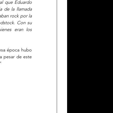
ual que Eduardo 
 de la llamada 
an rock por la 
odstock
. 
Con su 
enes eran los 
esa época hubo 
a pesar de este 
”