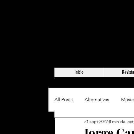
Inicio
Revist
All Posts
Alternativas
Músic
21 sept 2022
8 min de lect
Jorge Gar