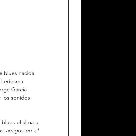
e blues nacida 
a Ledesma 
orge García 
e los sonidos 
blues el alma a 
los amigos en el 