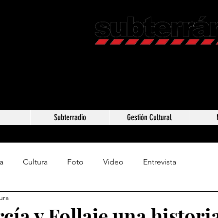
Revista C
Somos Subterráneos,
Méxic
a
Subterradio
Gestión Cultural
a
Cultura
Foto
Video
Entrevista
ura
cía y Follaje una histori