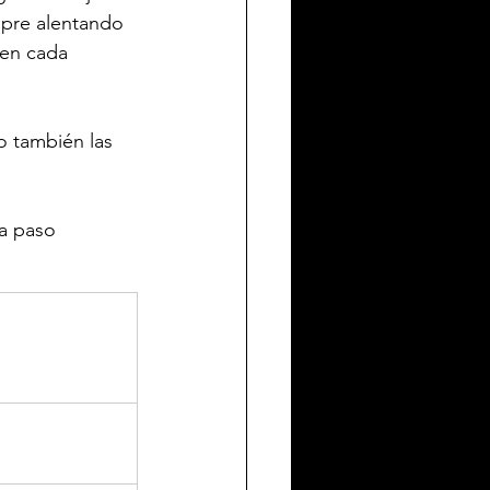
mpre alentando 
 en cada 
o también las 
a paso 
 