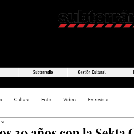
Revista C
Somos Subterráneos,
Méxic
a
Subterradio
Gestión Cultural
a
Cultura
Foto
Video
Entrevista
ura
os 30 años con la Sekta 