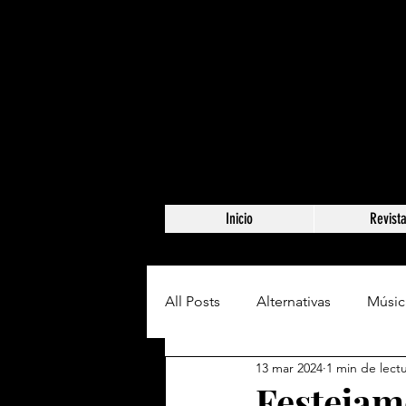
Inicio
Revist
All Posts
Alternativas
Músic
13 mar 2024
1 min de lect
Festejam