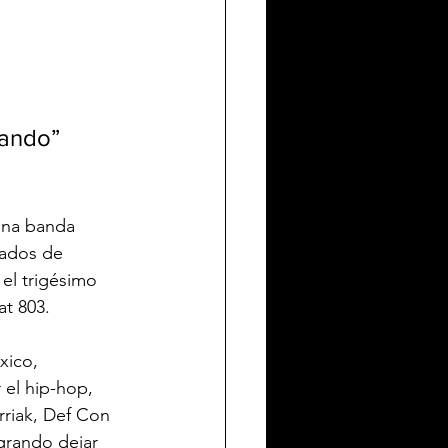
lando”
una banda 
gados de 
 el trigésimo 
t 803. 
xico, 
 el hip-hop, 
riak, Def Con 
grando dejar 