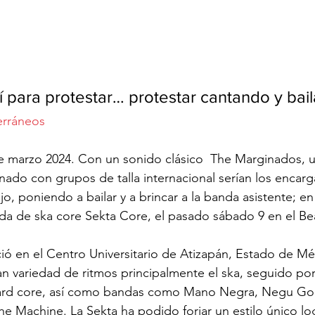
 para protestar… protestar cantando y bai
erráneos
de marzo 2024. Con un sonido clásico  The Marginados, 
ernado con grupos de talla internacional serían los encar
o, poniendo a bailar y a brincar a la banda asistente; en
nda de ska core Sekta Core, el pasado sábado 9 en el Bea
ó en el Centro Universitario de Atizapán, Estado de Mé
an variedad de ritmos principalmente el ska, seguido por
ard core, así como bandas como Mano Negra, Negu Gor
e Machine. La Sekta ha podido forjar un estilo único lo