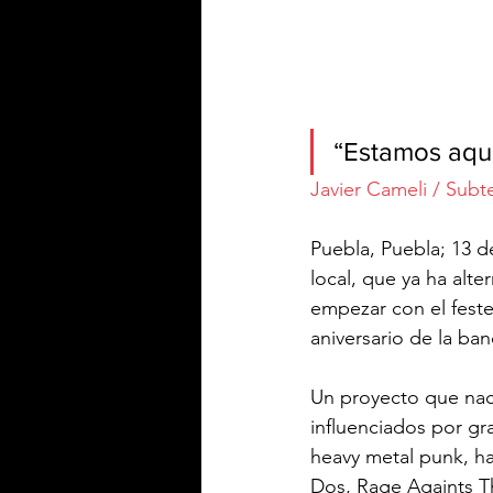
“Estamos aquí
Javier Cameli / Subt
Puebla, Puebla; 13 
local, que ya ha alt
empezar con el festej
aniversario de la ba
Un proyecto que naci
influenciados por gr
heavy metal punk, h
Dos, Rage Againts Th