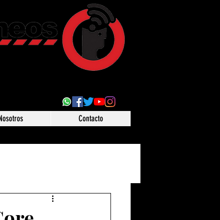
ultural
 desde Puebla,
o
Nosotros
Contacto
Core.