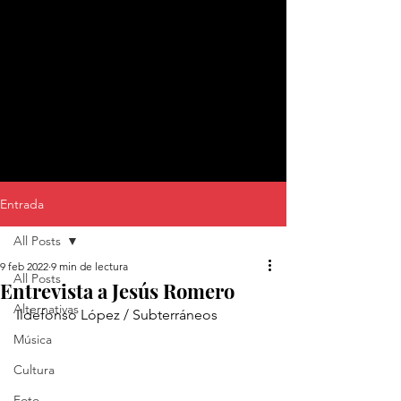
Entrada
All Posts
9 feb 2022
9 min de lectura
All Posts
Entrevista a Jesús Romero
Alternativas
Ildefonso López / Subterráneos
Música
Cultura
Foto