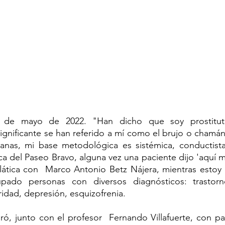
7 de mayo de 2022. "Han dicho que soy prostituto 
 significante se han referido a mí como el brujo o chamán
nianas, mi base metodológica es sistémica, conductista
a del Paseo Bravo, alguna vez una paciente dijo 'aquí 
a plática con  Marco Antonio Betz Nájera, mientras estoy
ado personas con diversos diagnósticos: trastorno
ridad, depresión, esquizofrenia.
ó, junto con el profesor  Fernando Villafuerte, con pan