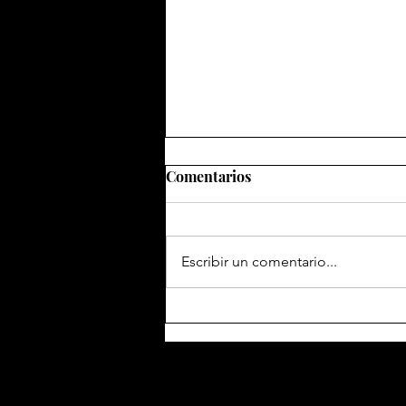
Comentarios
Escribir un comentario...
Entre arte y deporte: Abel
Quezada en el Museo Kaluz