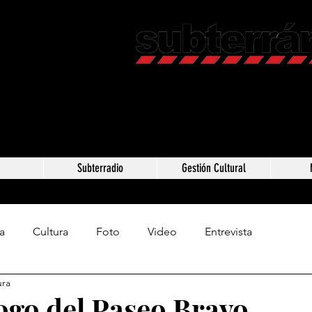
Revista C
Somos Subterráneos,
Méxic
a
Subterradio
Gestión Cultural
a
Cultura
Foto
Video
Entrevista
ura
logo del Paseo Bravo