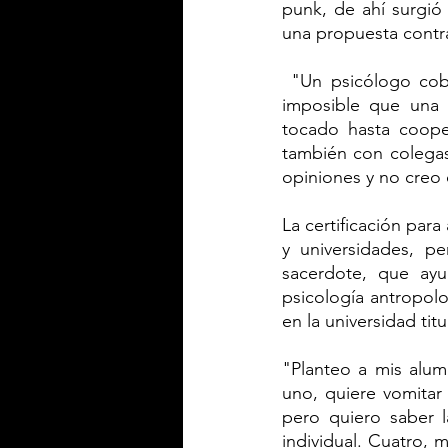
punk, de ahí surgió
una propuesta contra
 "Un psicólogo cobra 600 u 800 pesos por consulta, yo me adecuo a las personas, es 
imposible que una 
tocado hasta cooper
también con colegas
opiniones y no creo 
La certificación par
y universidades, p
sacerdote, que ayu
psicología antropolog
en la universidad tit
"Planteo a mis alum
uno, quiere vomitar
pero quiero saber la
individual. Cuatro, 