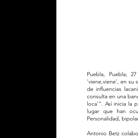
Puebla, Puebla; 2
'viene,viene', en su
de influencias laca
consulta en una banc
loca'". Así inicia l
lugar que han ocup
Personalidad, bipola
Antonio Betz colabor