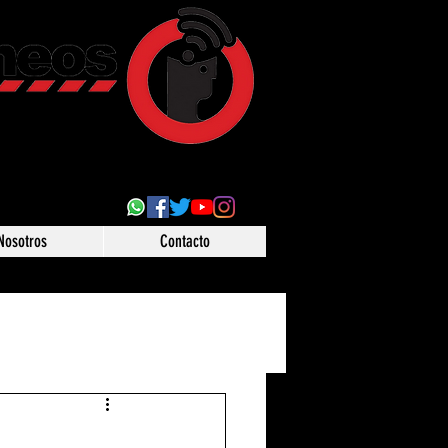
ultural
 desde Puebla,
o
Nosotros
Contacto