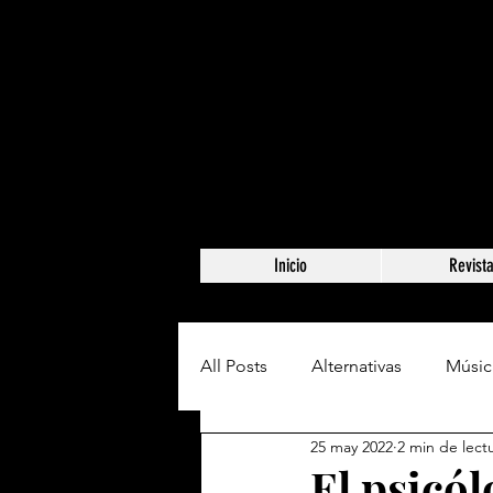
Inicio
Revist
All Posts
Alternativas
Músic
25 may 2022
2 min de lect
El psicó