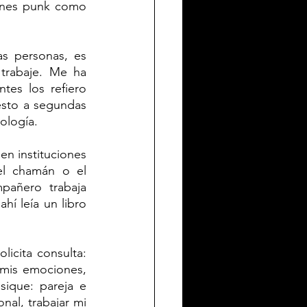
enes punk como 
trabaje. Me ha 
es los refiero 
esto a segundas 
ología.
n instituciones 
l chamán o el 
añero trabaja 
hí leía un libro 
icita consulta: 
mis emociones, 
sique: pareja e 
al, trabajar mi 