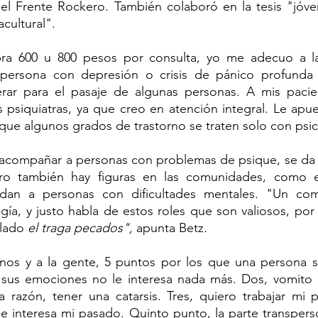
 el Frente Rockero. También colaboró en la tesis "jóv
cultural".
persona con depresión o crisis de pánico profunda 
ar para el pasaje de algunas personas. A mis pacient
 psiquiatras, ya que creo en atención integral. Le apu
que algunos grados de trastorno se traten solo con psic
a acompañar a personas con problemas de psique, se da e
ero también hay figuras en las comunidades, como e
dan a personas con dificultades mentales. "Un comp
ía, y justo habla de estos roles que son valiosos, por a
ulado 
el traga pecados", 
apunta Betz
.
nos y a la gente, 5 puntos por los que una persona sol
 sus emociones no le interesa nada más. Dos, vomito 
 razón, tener una catarsis. Tres, quiero trabajar mi p
me interesa mi pasado. Quinto punto, la parte transperson