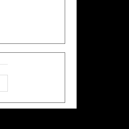
uerto en el jardín:
ción, engaños y risas