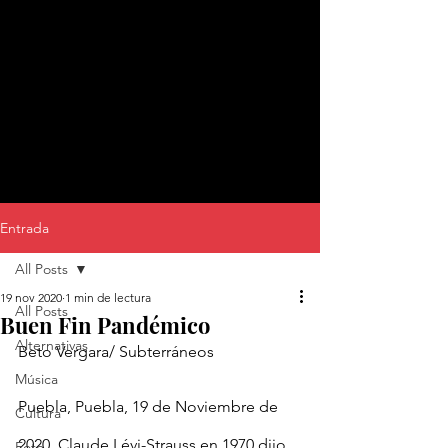
Entrada
All Posts
19 nov 2020
1 min de lectura
All Posts
Buen Fin Pandémico
Alternativas
Beto Vergara/ Subterráneos
Música
Puebla, Puebla, 19 de Noviembre de 
Cultura
2020. Claude Lévi-Strauss en 1970 dijo 
Foto