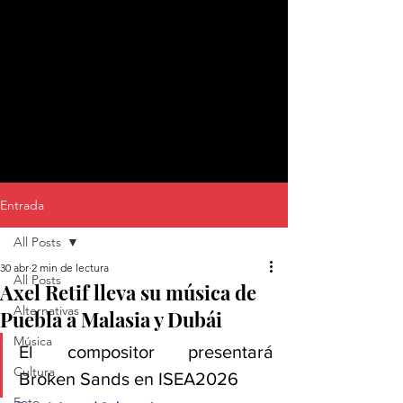
Entrada
All Posts
30 abr
2 min de lectura
All Posts
Axel Retif lleva su música de
Alternativas
Puebla a Malasia y Dubái
Música
El compositor presentará 
Cultura
Broken Sands en ISEA2026
Foto