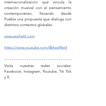
internacionalización que vincula la 
creación musical con el pensamiento 
contemporáneo, llevando desde 
Puebla una propuesta que dialoga con 
distintos contextos globales.
www.axelretif.com
https://www.youtube.com/@AxelRetif
Visita nuestras redes sociales: 
Facebook, Instagram, Youtube, Tik Tok 
y X.
CulturaDesdeElRock
PattiLopez
AxelRetif
Música