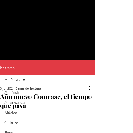
Entrada
All Posts
3 jul 2024
3 min de lectura
All Posts
Año nuevo Comcaac, el tiempo
Alternativas
que pasa
Música
Cultura
Foto